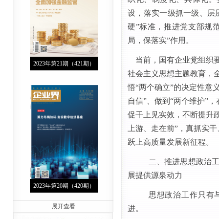
设，
落实
一级抓一级、层
硬”标准，推进党支部规
局，保落实”作用。
当前，
国
有企业党组织
2023年第21期（421期）
社会主义思想主题教育，
悟
“两个确立”的决定性意
自信”、做到“两个维护”
，
促干上见实效，不断提升
上游、走在前”，真抓实
跃上高质量发展新征程。
二、推进思想政治
展提供源泉动力
2023年第20期（420期）
思想政治工作只有
展开查看
进。