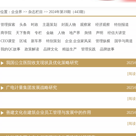
位置：
企业界
>>
杂志栏目
>>
2024年第19期（443期）
管理探索
头条
时政
主题策划
封面人物
观察家
经济观察
特别报道
商学院
天下鲁商
专栏
金融
人物
地产界
舆情
声明
经信大讲堂
CEO课堂
区域
新车界
特别策划
企业.企业家风采
管理纵横
国学与商道
我的QC故事
政策解读
品牌文化
精益生产
管理实践
品牌故事
我国公立医院收支现状及优化策略研究
2025/
[阅读
广电计量集团发展战略研究
2025/
[阅读
善建文化在建筑企业员工管理与发展中的作用
2025/
[阅读