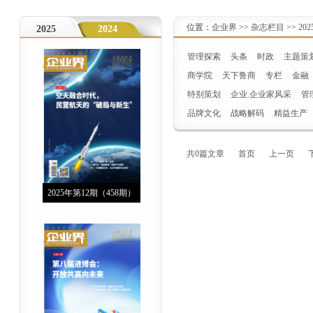
位置：
企业界
>>
杂志栏目
>>
20
2025
2024
管理探索
头条
时政
主题策
商学院
天下鲁商
专栏
金融
特别策划
企业.企业家风采
管
品牌文化
战略解码
精益生产
共0篇文章
首页
上一页
2025年第12期（458期）